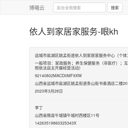
博曦云
搜索
依人到家居家服务-眼kh
运城市盐湖区姚孟街道依人到家居家服务中心
（
个体
一般项目：家政服务；养生保健服务（非医疗）；互
照依法自主开展经营活动）
92140802MACD0MF9XW
山西省运城市盐湖区姚孟街道条山街书香酒店二楼
20
2023
年
3
月
28
日
李丁
山西省隰县午城镇午城村西楼区
11
号
14263519860325343X