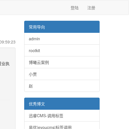
登陆
注册
常用导向
admin
9:59:23
rootkit
博曦云案例
营业执
小贾
赵
优秀博文
迅睿CMS-调用标签
易优|eyoucms|标签调用